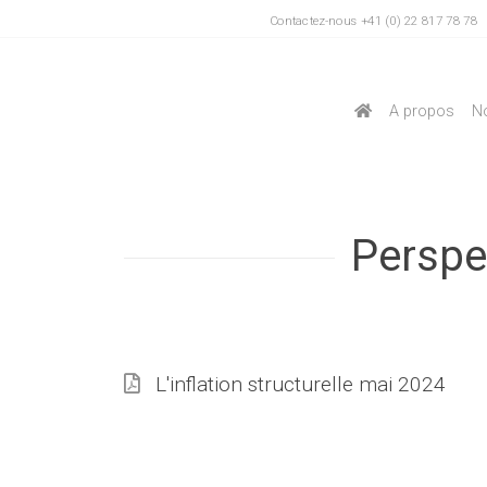
Contactez-nous +41 (0) 22 817 78 78
A propos
No
Perspe
L'inflation structurelle mai 2024